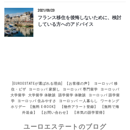
2021/03/23
フランス移住を後悔しないために、検討
している方へのアドバイス
[EUROESTATEが選ばれる理由]
【お客様の声】
ヨーロッパ 移
住・ビザ
ヨーロッパ 家探し
ヨーロッパ 専門留学
ヨーロッパ
大学留学
大学留学 体験談
語学留学 体験談
ヨーロッパ 語学留
学
ヨーロッパ 住みやすさ
ヨーロッパ 一人暮らし
ワーキング
ホリデー
【無料 E-BOOK】
【物件アラート登録】
【無料で海
外送金】
【お問い合わせ】
【本気の語学習得】
ユーロエステートのブログ