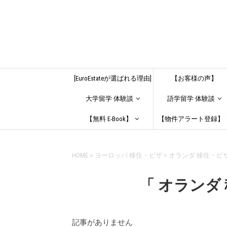
[EuroEstateが選ばれる理由]
【お客様の声】
大学留学 体験談
語学留学 体験談
【無料 E-Book】
【物件アラート登録】
HOME
>
ヨーロッパ 移住・ビザ
>
オランダ 移住・ビ
「 オランダ
記事がありません