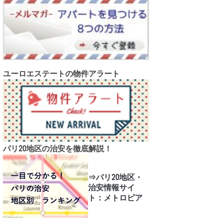
ユーロエステートの物件アラート
パリ20地区の治安を徹底解説！
⇒パリ20地区・
治安情報サイ
ト：メトロピア