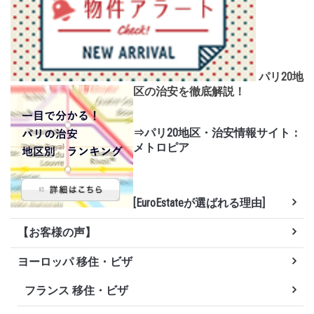
パリ20地
区の治安を徹底解説！
⇒パリ20地区・治安情報サイト：
メトロピア
[EuroEstateが選ばれる理由]
【お客様の声】
ヨーロッパ 移住・ビザ
フランス 移住・ビザ