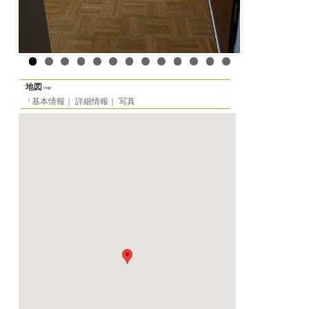
賃貸アパート
物件の形態
定員
-名
間取り
1LDK
面積
76m²
階数
4階（ヨーロッパ式）
家賃
月
1800 EUR
光熱費等
月
0 EUR
／週
0 EUR
／
敷金
月貸の場合
0 EUR
／週
EUR
／日貸の場合
0 EU