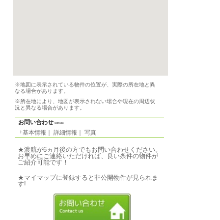
基本情報
｜
詳細情報
2026/07/01 から
賃貸期間
-
契約期間
一覧に戻る
必要書類
-
設備
-
備品
家具、リネン、洗濯機
子レンジ、オーブン、
器具
条件
-
特徴
-
気軽なご質問↓