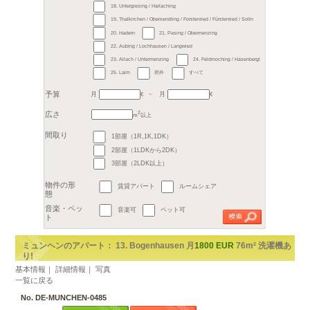
地区
1. Altstadt / Lehel
2.
3. Maxvorstadt
4. S
5. Au / Haidhausen
6
7. Sendling / Westpark
9. Neuhausen / Nymphenburg
11. Milbertshofen / Am Hart
13. Bogenhausen
14
15. Trudering / Riem
17. Obergiesing / Fasangarten
18. Untergiesing / Harlaching
19. Thalkirchen / Obersendling /
月
月
20. Hadern
21. Pasi
22. Aubing / Lochhausen / Lan