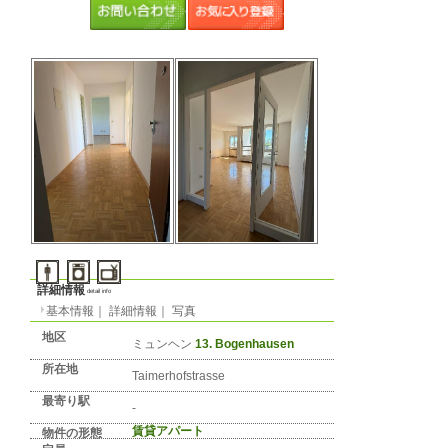
€
23. Allach / Untermenzing
1部屋（1R,1K,1DK）
25. Laim
郊外
2部屋（1LDKから2DK）
2
m
以上
3部屋（2LDK以上）
予算
～
賃貸アパート
ルームシェア
広さ
音楽可
ペット可
間取り
物件の形
態
音楽・ペッ
ト
ミュンヘンのアパート： 13. Bogenhausen 
り!