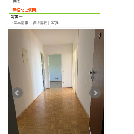
詳細情報
detail info
基本情報
｜
詳細情報
｜
写真
地区
ミュンヘン
13. Bogenh
所在地
Taimerhofstrasse
最寄り駅
-