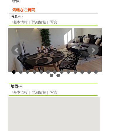
詳細情報
detail info
基本情報
｜
詳細情報
｜
写真
地区
ミュンヘン
所在地
Südparkallee
最寄り駅
-