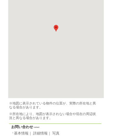
賃貸アパート
物件の形態
定員
-名
間取り
2LDK
面積
-m²
階数
-
家賃
月
2790 EUR
光熱費等
月
0 EUR
／週
0 EUR
／
敷金
月貸の場合
0 EUR
／週
EUR
／日貸の場合
0 EU