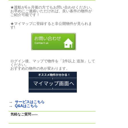
基本情報
｜
詳細情報
2026/07/21 から
賃貸期間
-
契約期間
一覧に戻る
必要書類
-
設備
インターネット、WiFi
備品
家具、リネン、洗濯機
子レンジ、オーブン、
器
条件
-
特徴
-
気軽なご質問↓