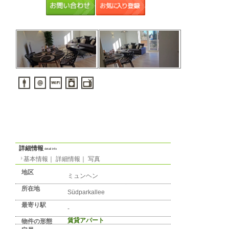
€
23. Allach / Untermenzing
1部屋（1R,1K,1DK）
25. Laim
郊外
2部屋（1LDKから2DK）
2
m
以上
3部屋（2LDK以上）
予算
～
賃貸アパート
ルームシェア
広さ
音楽可
ペット可
間取り
物件の形
態
音楽・ペッ
ト
ミュンヘンのアパート： 月
2790 EUR
-m² 