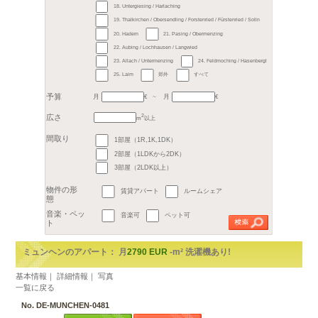
地区
1. Altstadt / Lehel
2.
3. Maxvorstadt
4. S
5. Au / Haidhausen
6
7. Sendling / Westpark
9. Neuhausen / Nymphenburg
11. Milbertshofen / Am Hart
13. Bogenhausen
14
15. Trudering / Riem
17. Obergiesing / Fasangarten
18. Untergiesing / Harlaching
19. Thalkirchen / Obersendling /
月
月
20. Hadern
21. Pasi
22. Aubing / Lochhausen / Lan