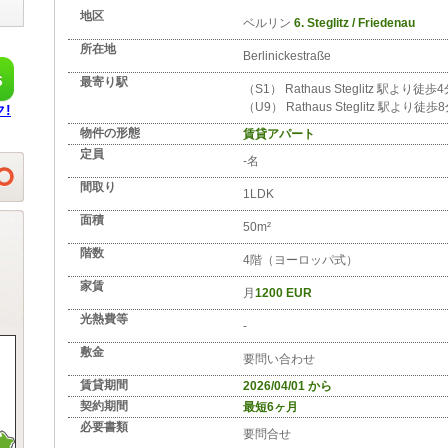
地区
ベルリン
6. Steglitz / Friedenau
所在地
Berlinickestraße
最寄り駅
（S1） Rathaus Steglitz 駅より徒歩
（U9） Rathaus Steglitz 駅より徒歩
!
物件の形態
賃貸アパート
定員
-名
間取り
1LDK
面積
50m²
階数
4階（ヨーロッパ式）
家賃
月
1200 EUR
光熱費等
-
敷金
要問い合わせ
賃貸期間
2026/04/01 から
契約期間
最短6ヶ月
必要書類
要問合せ