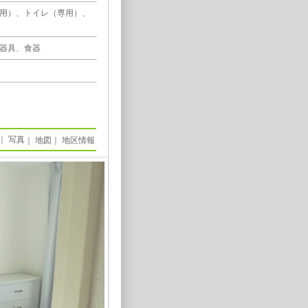
専用）、トイレ（専用）、
器具、食器
｜
写真
｜
地図
｜
地区情報