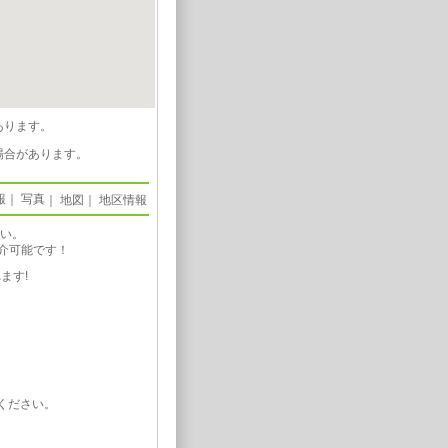
あります。
場合があります。
報
｜
写真
｜
地図
｜
地区情報
さい。
介可能です！
ます!
ください。