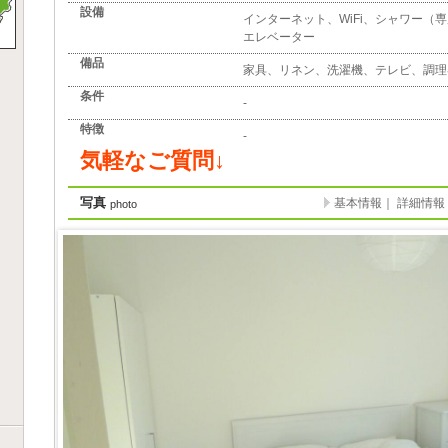
設備
インターネット、WiFi、シャワー（
エレベーター
備品
家具、リネン、洗濯機、テレビ、調理
条件
-
特徴
-
気軽なご質問↓
写真
基本情報
｜
詳細情報
photo