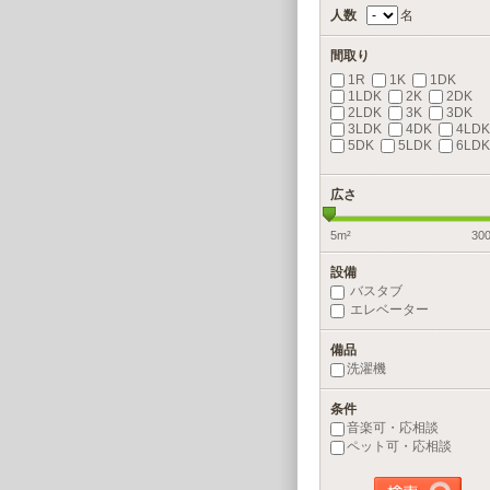
人数
名
間取り
1R
1K
1DK
1LDK
2K
2DK
2LDK
3K
3DK
3LDK
4DK
4LDK
5DK
5LDK
6LDK
広さ
5m²
30
設備
バスタブ
エレベーター
備品
洗濯機
条件
音楽可・応相談
ペット可・応相談