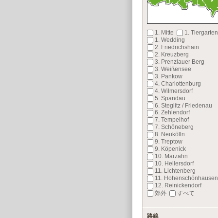
1. Mitte
1. Tiergarten
1. Wedding
2. Friedrichshain
2. Kreuzberg
3. Prenzlauer Berg
3. Weißensee
3. Pankow
4. Charlottenburg
4. Wilmersdorf
5. Spandau
6. Steglitz / Friedenau
6. Zehlendorf
7. Tempelhof
7. Schöneberg
8. Neukölln
9. Treptow
9. Köpenick
10. Marzahn
10. Hellersdorf
11. Lichtenberg
11. Hohenschönhausen
12. Reinickendorf
郊外
すべて
路線