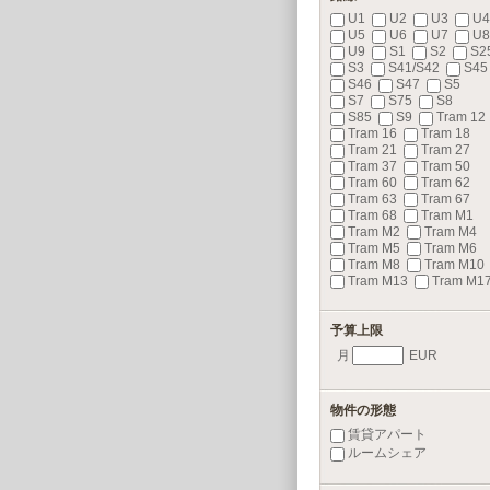
U1
U2
U3
U4
U5
U6
U7
U8
U9
S1
S2
S2
S3
S41/S42
S45
S46
S47
S5
S7
S75
S8
S85
S9
Tram 12
Tram 16
Tram 18
Tram 21
Tram 27
Tram 37
Tram 50
Tram 60
Tram 62
Tram 63
Tram 67
Tram 68
Tram M1
Tram M2
Tram M4
Tram M5
Tram M6
Tram M8
Tram M10
Tram M13
Tram M1
予算上限
月
EUR
物件の形態
賃貸アパート
ルームシェア