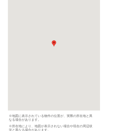
2026/09/01 から
賃貸期間
-
契約期間
必要書類
-
設備
インターネット
備品
家具、リネン、洗濯機
ジ、オーブン、食洗機
食器
条件
-
特徴
-
気軽なご質問↓