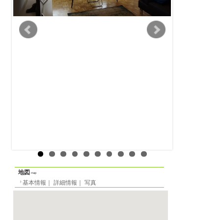
賃貸アパート
物件の形態
基本情報
｜
詳細情報
定員
-名
一覧に戻る
間取り
1K
面積
55m²
階数
2階（ヨーロッパ式）
家賃
月
940 EUR
光熱費等
月
0 EUR
／週
0 EUR
／
敷金
月貸の場合
2370 EUR
／
EUR
／日貸の場合
0 EU