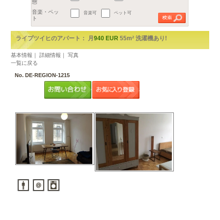
地区
€
都市を選択してください。
2
予算
1部屋（1R,1K,1DK）
～
m
以上
2部屋（1LDKから2DK）
広さ
3部屋（2LDK以上）
間取り
賃貸アパート
ルームシェア
音楽可
ペット可
物件の形
態
音楽・ペッ
ト
ライプツイヒのアパート： 月
940 EUR
55m