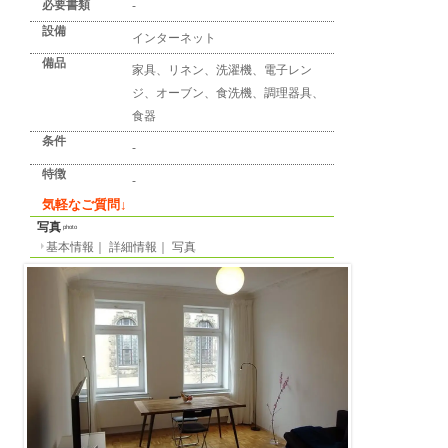
詳細情報
detail info
基本情報
｜
詳細情報
｜
写真
地区
ライプツイヒ
所在地
Helmholtzstr.
最寄り駅
-