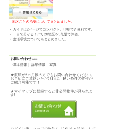
備品
家具、洗濯機、テレビ
条件
-
特徴
-
気軽なご質問↓
写真
photo
基本情報
｜
詳細情報
｜
写真