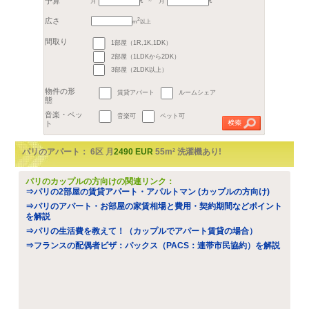
地区
1区
2区
3
6区
7区
8
11区
12区
16区
17区
Hauts-de-Seine (92)
月
月
Val-de-Marne (94)
Sei
Yvelines (78)
Essonn
€
すべて
1部屋（1R,1K,1DK）
2
m
以上
2部屋（1LDKから2DK）
予算
～
3部屋（2LDK以上）
広さ
賃貸アパート
ルームシェア
間取り
音楽可
ペット可