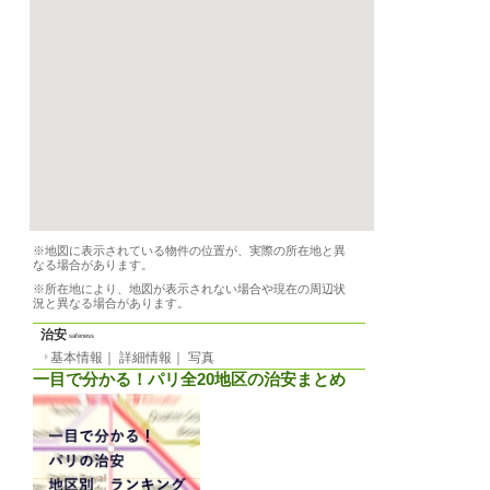
階数
4階（ヨーロッパ式）
家賃
月
2490 EUR
光熱費等
-
敷金
要問い合わせ
2026/06/01 から
賃貸期間
最短1ヶ月
契約期間
基本情報
｜
詳細情報
必要書類
要問合せ
一覧に戻る
アロカシオン
-
設備
シャワー（専用）、ト