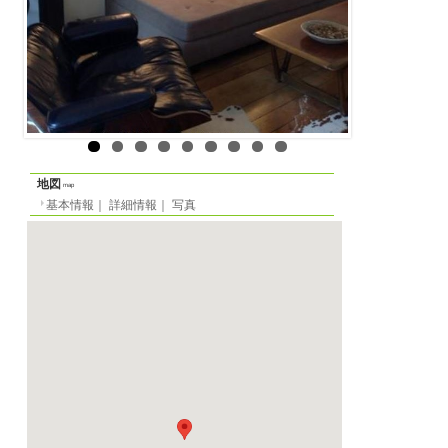
地区
パリ
6区
所在地
パリのカップルの
rue Brea
⇒パリの2部屋の賃
最寄り駅
（M4） Vavin 駅より
（M12） Notre-Dame-de
⇒パリのアパート
より徒歩4分
を解説
（M6） Edgar Quine
賃貸アパート
物件の形態
⇒パリの生活費を
定員
-名
間取り
⇒フランスの配偶
1LDK
面積
55m²