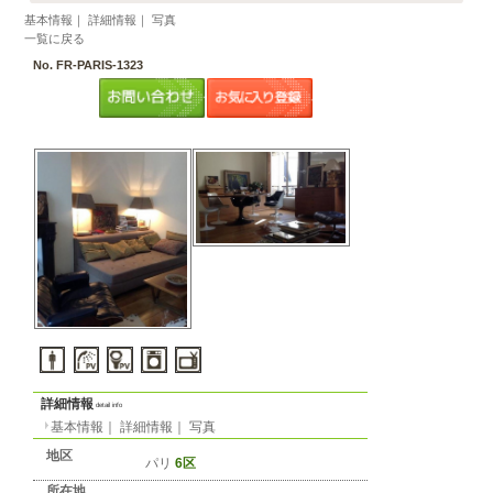
物件の形
態
音楽・ペッ
ト
パリのアパート： 6区 月
2490 EUR
55m² 