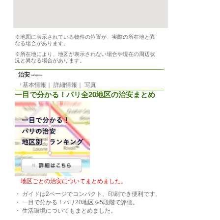
家賃
月
1000 EUR
電気代別途
光熱費等
敷金
月貸の場合
1000 EUR
2023/12/15 から
賃貸期間
最短（応相談）最長（
契約期間
必要書類
-
アロカシオン
可
基本情報
｜
詳細情報
設備
インターネット、WiFi
一覧に戻る
（専用）、トイレ（専
ベーター
備品
家具、洗濯機