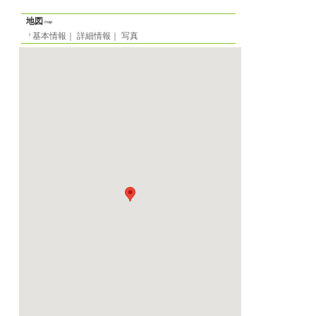
地区
パリ
20区
所在地
パリの一人暮らし
rue du Capitaine Ferbe
⇒パリのワンルーム
最寄り駅
（M3） Gambetta 駅
（M3bis） Pellepor
⇒パリのアパート
賃貸アパート
物件の形態
を解説
定員
-名
間取り
1R
面積
-m²
階数
6階（ヨーロッパ式）