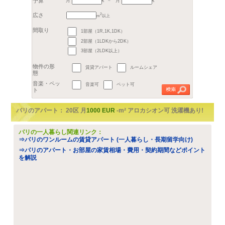
地区
1区
2区
3
6区
7区
8
11区
12区
16区
17区
Hauts-de-Seine (92)
月
月
Val-de-Marne (94)
Sei
Yvelines (78)
Essonn
€
すべて
1部屋（1R,1K,1DK）
2
m
以上
2部屋（1LDKから2DK）
予算
～
3部屋（2LDK以上）
広さ
賃貸アパート
ルームシェア
間取り
音楽可
ペット可