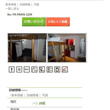
物件の形
態
音楽・ペッ
ト
パリのアパート： 20区 月
1000 EUR
-m² 