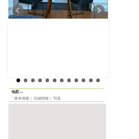
賃貸アパート
物件の形態
基本情報
｜
詳細情報
定員
-名
一覧に戻る
間取り
1DK
面積
45m²
階数
4階（ヨーロッパ式）
家賃
月
1300 EUR
光熱費等
-
敷金
月貸の場合
1300 EUR
2023/03/01 から
賃貸期間
最短6ヶ月、最長2年