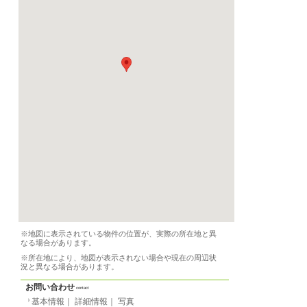
契約期間
必要書類
要問合せ
設備
インターネット、WiFi
（専用）、トイレ（専
ベーター
備品
家具、洗濯機、テレビ
ジ、オーブン、食洗機
条件
音楽可、ペット応相談
特徴
-
気軽なご質問↓