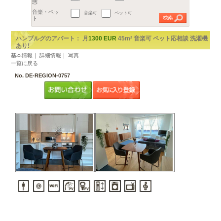
地区
€
都市を選択してください。
2
予算
1部屋（1R,1K,1DK）
～
m
以上
2部屋（1LDKから2DK）
広さ
3部屋（2LDK以上）
間取り
賃貸アパート
ルームシェア
音楽可
ペット可
物件の形
態
音楽・ペッ
ト
ハンブルグのアパート： 月
1300 EUR
45m²
あり!