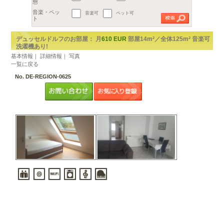
地区
€
都市を選択してください。
2
予算
1部屋（1R,1K,1DK）
～
m
以上
2部屋（1LDKから2DK）
広さ
3部屋（2LDK以上）
間取り
賃貸アパート
ルームシェア
音楽可
ペット可
物件の形
態
音楽・ペッ
ト
デュッセルドルフのお部屋： 月
610 EUR
部屋
洗濯機あり!