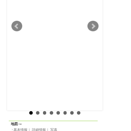
ルームシェア
物件の形態
基本情報
｜
詳細情報
定員
-名
一覧に戻る
間取り
-
面積
部屋14m²／全体125m²
階数
2階（ヨーロッパ式）
家賃
月
610 EUR
光熱費等
-
敷金
月貸の場合
500 EUR
2025/12/01 から
賃貸期間
-