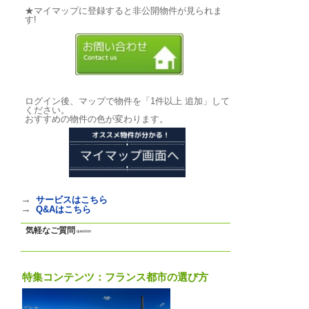
月の場合 1580ユーロ
合 1980ユーロ。 1
980ユーロです。 9月
電気代別途。
気軽なご質問↓
写真
photo
基本情報
｜
詳細情報
｜
写真