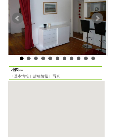
賃貸アパート
物件の形態
基本情報
｜
詳細情報
定員
-名
一覧に戻る
間取り
1LDK
面積
47m²
階数
3階（ヨーロッパ式）
家賃
月
1080 EUR
／週
980 E
電気代別途
光熱費等
敷金
要問い合わせ
2023/03/01 から
賃貸期間
最短（応相談）
契約期間
必要書類