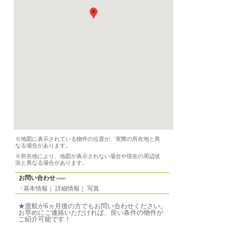
要問合せ
設備
シャワー（専用）、ト
備品
家具、調理器具、食器
条件
-
特徴
ボルドー中心のアパー
良 し。生 活便利。 短
ビジネスの方にもおす す
期間によります。 1年の
ユーロ。 6ヶ月の場合、
ロ。 3ヶ月の場合 138