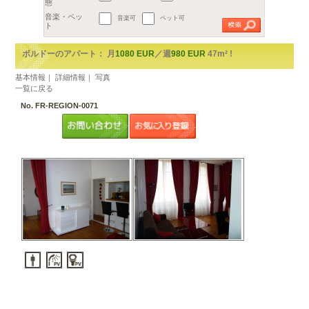
地区
€
都市を選択してください。
2
予算
1部屋（1R,1K,1DK）
～
m
以上
2部屋（1LDKから2DK）
広さ
3部屋（2LDK以上）
間取り
賃貸アパート
ルームシェア
音楽可
ペット可
物件の形
態
音楽・ペッ
ト
ボルドーのアパート： 月
1080 EUR
／週
980