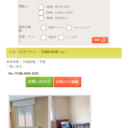
地区
1. Centro Storico
2. C
3. Città Studi / Lambrate / Vene
5. Vigentino / Chiaravalle / Gra
6. Barona / Lorenteggio
月
月
8. Fiera / Gallaratese / Quarto 
€
9. Garibaldi / Niguarda
1部屋（1R,1K,1DK）
2
m
以上
予算
2部屋（1LDKから2DK）
～
3部屋（2LDK以上）
広さ
賃貸アパート
ルームシェア
間取り
音楽可
ペット可