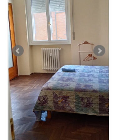
地区
ミラノ
20127
所在地
Via Giuseppe Giacosa
最寄り駅
-
賃貸アパート
物件の形態
定員
-名
間取り
1K
面積
-m²
基本情報
｜
詳細情報
階数
-
一覧に戻る
家賃
月
900 EUR