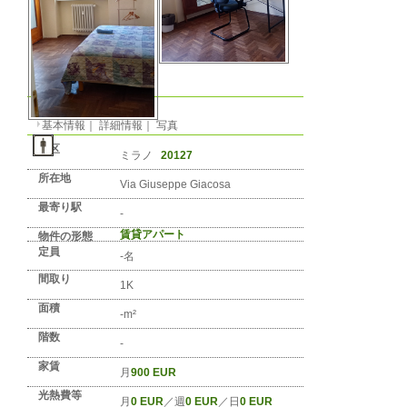
物件の形
態
音楽・ペッ
ト
ミラノのアパート： 月
900 EUR
-m² !
No. IT-MILANO-0341