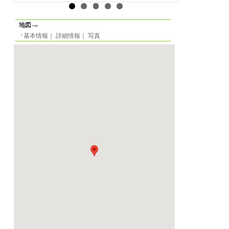
光熱費等
月
0 EUR
／週
0 EUR
／
敷金
月貸の場合
0 EUR
／週
EUR
／日貸の場合
0 EU
-
賃貸期間
-
契約期間
必要書類
-
設備
-
備品
家具、リネン
条件
-