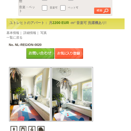
地区
€
都市を選択してください。
2
予算
1部屋（1R,1K,1DK）
～
m
以上
2部屋（1LDKから2DK）
広さ
3部屋（2LDK以上）
間取り
賃貸アパート
ルームシェア
音楽可
ペット可
物件の形
態
音楽・ペッ
ト
ユトレヒトのアパート： 月
2200 EUR
-m² 