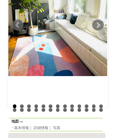
賃貸アパート
物件の形態
基本情報
｜
詳細情報
定員
-名
一覧に戻る
間取り
1LDK
面積
-m²
階数
-
家賃
月
2200 EUR
光熱費等
月
0 EUR
／週
0 EUR
／
敷金
月貸の場合
4400 EUR
／
EUR
／日貸の場合
0 EU