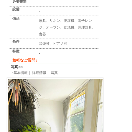
詳細情報
detail info
基本情報
｜
詳細情報
｜
写真
地区
ユトレヒト
所在地
Weerdsingel Oostzijde
最寄り駅
-