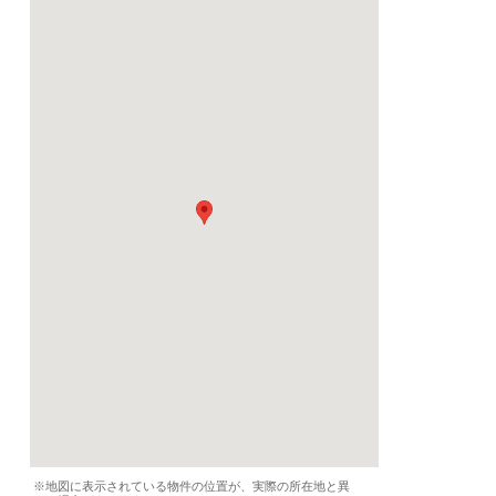
2026/09/10 から
賃貸期間
最短1年
契約期間
必要書類
-
設備
-
備品
家具、リネン、洗濯機
ジ、オーブン、食洗機
食器
条件
音楽可、ピアノ可
特徴
-
気軽なご質問↓