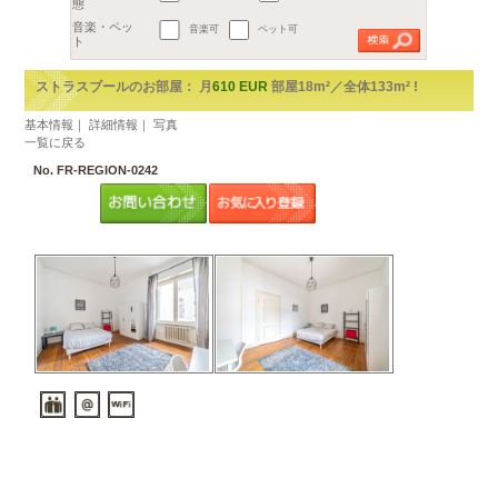
地区
€
都市を選択してください。
2
予算
1部屋（1R,1K,1DK）
～
m
以上
2部屋（1LDKから2DK）
広さ
3部屋（2LDK以上）
間取り
賃貸アパート
ルームシェア
音楽可
ペット可
物件の形
態
音楽・ペッ
ト
ストラスブールのお部屋： 月
610 EUR
部屋18