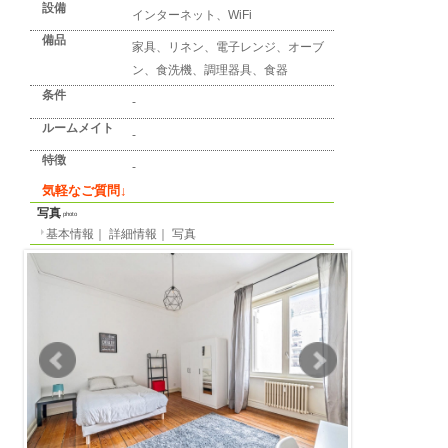
詳細情報
detail info
基本情報
｜
詳細情報
｜
写真
地区
ストラスブール
所在地
Boulevard Clemenceau
最寄り駅
-