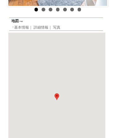
ルームシェア
物件の形態
基本情報
｜
詳細情報
定員
-名
一覧に戻る
間取り
5LDK
面積
部屋18m²／全体133m²
階数
1階（ヨーロッパ式）
家賃
月
610 EUR
光熱費等
-
敷金
要問い合わせ
2025/12/18 から
賃貸期間
-