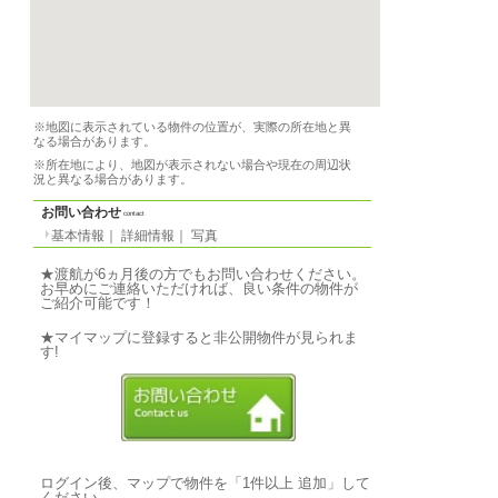
契約期間
必要書類
-
設備
インターネット、WiFi
備品
家具、リネン、電子レ
ン、食洗機、調理器具
条件
-
ルームメイト
-
特徴
-
気軽なご質問↓
写真
photo