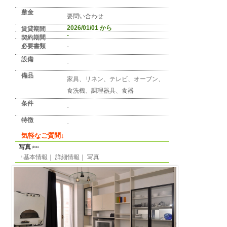
詳細情報
detail info
基本情報
｜
詳細情報
｜
写真