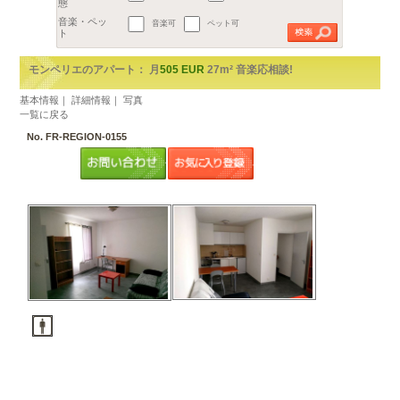
地区
€
都市を選択してください。
2
予算
1部屋（1R,1K,1DK）
～
m
以上
2部屋（1LDKから2DK）
広さ
3部屋（2LDK以上）
間取り
賃貸アパート
ルームシェア
音楽可
ペット可
物件の形
態
音楽・ペッ
ト
モンペリエのアパート： 月
505 EUR
27m² 