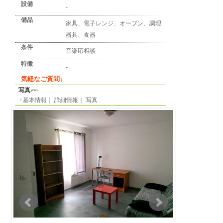
詳細情報
detail info
基本情報
｜
詳細情報
｜
写真
地区
モンペリエ
所在地
avenue des moulins
最寄り駅
-