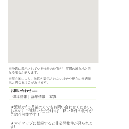
契約期間
必要書類
要問合せ
設備
-
備品
家具、電子レンジ、オ
器具、食器
条件
音楽応相談
特徴
-
気軽なご質問↓
写真
photo
基本情報
｜
詳細情報
｜
写真