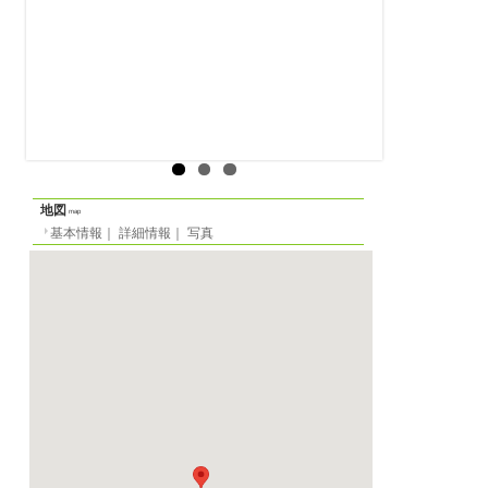
賃貸アパート
物件の形態
基本情報
｜
詳細情報
定員
-名
一覧に戻る
間取り
1R
面積
27m²
階数
1階（ヨーロッパ式）
家賃
月
505 EUR
光熱費等
-
敷金
月貸の場合
400 EUR
2023/04/01 から
賃貸期間
-