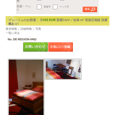
地区
€
都市を選択してください。
2
予算
1部屋（1R,1K,1DK）
～
m
以上
2部屋（1LDKから2DK）
広さ
3部屋（2LDK以上）
間取り
賃貸アパート
ルームシェア
音楽可
ペット可
物件の形
態
音楽・ペッ
ト
マンハイムのお部屋： 月
435 EUR
部屋14m²
機あり!