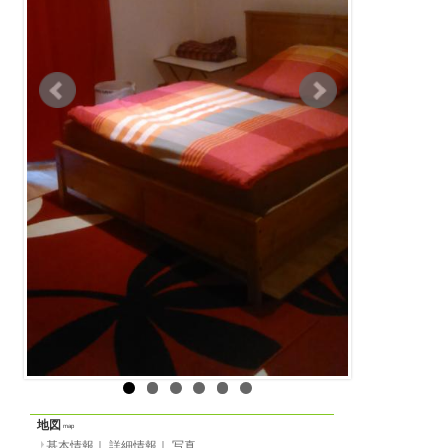
ルームシェア
物件の形態
基本情報
｜
詳細情報
定員
-名
一覧に戻る
間取り
-
面積
部屋14m²／全体-m²
階数
1階（ヨーロッパ式）
家賃
月
435 EUR
光熱費等
-
敷金
月貸の場合
100 EUR
2023/04/01 から
賃貸期間
-