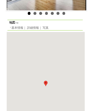
所在地
Trelleborg Street
最寄り駅
-
賃貸アパート
物件の形態
定員
-名
間取り
1LDK
基本情報
｜
詳細情報
面積
82m²
一覧に戻る
階数
-
家賃
月
17500 DKK
光熱費等