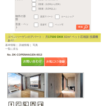
都市
地区
Indre By
Christiansh
Vesterbro
Norrebro
月
月
Northern Suburbs
Ve
€
郊外
すべて
1部屋（1R,1K,1DK）
2
m
以上
予算
～
2部屋（1LDKから2DK）
3部屋（2LDK以上）
広さ
賃貸アパート
ルームシェア
間取り
音楽可
ペット可
物件の形