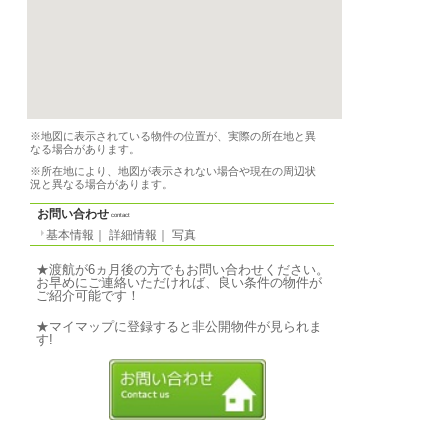
-
敷金
要問い合わせ
2023/03/01 から
賃貸期間
-
契約期間
必要書類
要問合せ
設備
シャワー（専用）、ト
備品
家具、洗濯機、テレビ
条件
ペット応相談
特徴
-
気軽なご質問↓