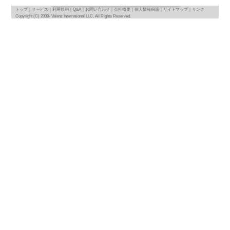
検索結果：
24件
ニース
（-） -