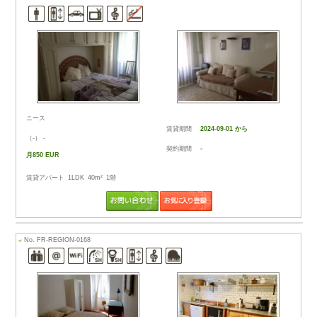
1
|
2
|
3