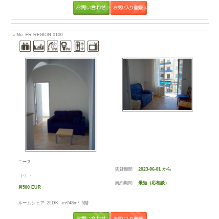
next
家賃
地区
rent
are
No.
FR-REGION-0261