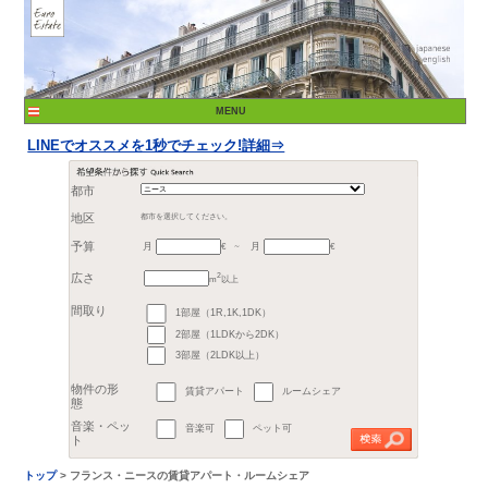
LINEでオススメを1秒でチェック!詳細⇒
都市
月
月
地区
都市を選択してください。
€
予算
～
2
m
以上
1部屋（1R,1K,1DK）
広さ
2部屋（1LDKから2DK）