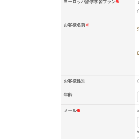
ヨーロッパ
語学学習プラン
※
お客様
名前
※
お客様
性別
年齢
メール
※