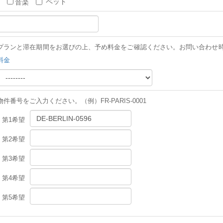
ペット
音楽
プランと滞在期間をお選びの上、予め料金をご確認ください。お問い合わせ
料金
物件番号をご入力ください。
（例）FR-PARIS-0001
第1希望
第2希望
第3希望
第4希望
第5希望