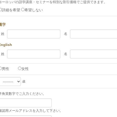
ヨーロッパの語学講座
・セミナーを特別な割引価格でご提供できます。
詳細を希望
希望しない
漢字
姓
名
English
姓
名
男性
女性
歳
半角英数字でご入力ください。
確認用メールアドレスを入力して下さい。