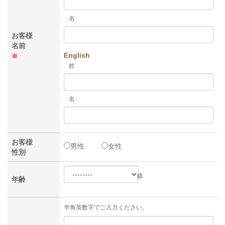
名
お客様
名前
English
※
姓
名
お客様
男性
女性
性別
歳
年齢
半角英数字でご入力ください。