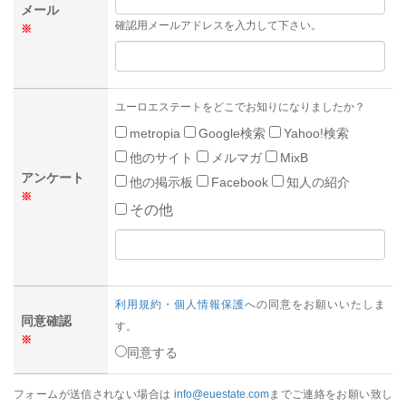
メール
確認用メールアドレスを入力して下さい。
※
ユーロエステートをどこでお知りになりましたか？
metropia
Google検索
Yahoo!検索
他のサイト
メルマガ
MixB
アンケート
他の掲示板
Facebook
知人の紹介
※
その他
利用規約
・
個人情報保護
への同意をお願いいたしま
同意確認
す。
※
同意する
フォームが送信されない場合は
info@euestate.com
までご連絡をお願い致し