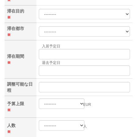
滞在目的
※
滞在都市
※
入居予定日
滞在期間
※
退去予定日
調整可能な日
程
予算上限
EUR
※
人数
人
※