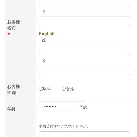
名
お客様
名前
English
※
姓
名
お客様
男性
女性
性別
歳
年齢
半角英数字でご入力ください。