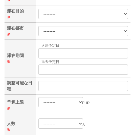
滞在目的
※
滞在都市
※
入居予定日
滞在期間
※
退去予定日
調整可能な日
程
予算上限
EUR
※
人数
人
※