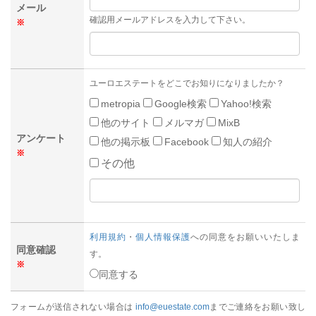
メール
確認用メールアドレスを入力して下さい。
※
ユーロエステートをどこでお知りになりましたか？
metropia
Google検索
Yahoo!検索
他のサイト
メルマガ
MixB
アンケート
他の掲示板
Facebook
知人の紹介
※
その他
利用規約
・
個人情報保護
への同意をお願いいたしま
同意確認
す。
※
同意する
フォームが送信されない場合は
info@euestate.com
までご連絡をお願い致し