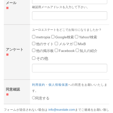
メール
確認用メールアドレスを入力して下さい。
※
ユーロエステートをどこでお知りになりましたか？
metropia
Google検索
Yahoo!検索
他のサイト
メルマガ
MixB
アンケート
他の掲示板
Facebook
知人の紹介
※
その他
利用規約
・
個人情報保護
への同意をお願いいたしま
同意確認
す。
※
同意する
フォームが送信されない場合は
info@euestate.com
までご連絡をお願い致し