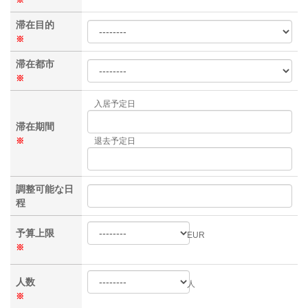
滞在目的
※
滞在都市
※
入居予定日
滞在期間
※
退去予定日
調整可能な日
程
予算上限
EUR
※
人数
人
※