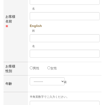
名
お客様
名前
English
※
姓
名
お客様
男性
女性
性別
歳
年齢
半角英数字でご入力ください。