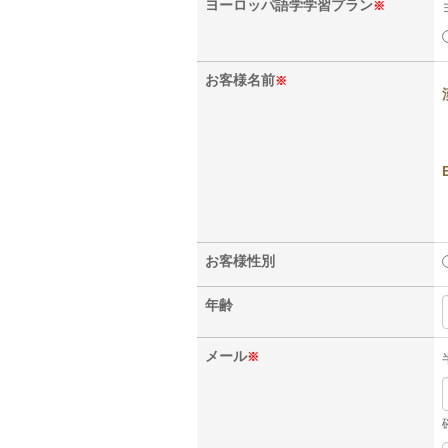
ヨーロッパ
語学学習プラン
※
お客様
名前
※
お客様
性別
年齢
メール
※