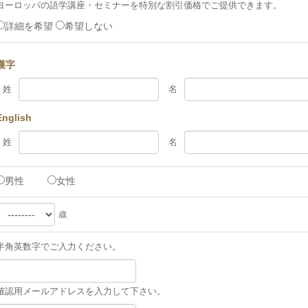
ヨーロッパの語学講座
・セミナーを特別な割引価格でご提供できます。
詳細を希望
希望しない
漢字
姓
名
English
姓
名
男性
女性
歳
半角英数字でご入力ください。
確認用メールアドレスを入力して下さい。