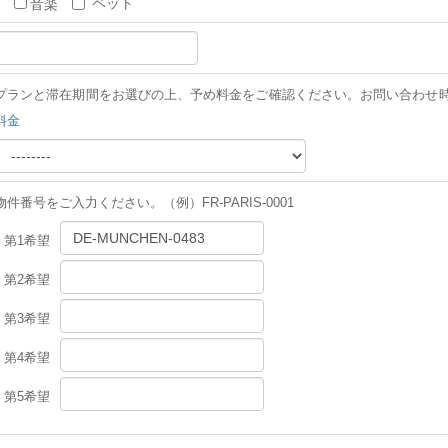
ペット
音楽
プランと滞在期間をお選びの上、予め料金をご確認ください。お問い合わせ
料金
物件番号をご入力ください。
（例）FR-PARIS-0001
第1希望
第2希望
第3希望
第4希望
第5希望