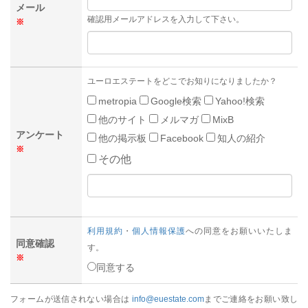
メール
確認用メールアドレスを入力して下さい。
※
ユーロエステートをどこでお知りになりましたか？
metropia
Google検索
Yahoo!検索
他のサイト
メルマガ
MixB
アンケート
他の掲示板
Facebook
知人の紹介
※
その他
利用規約
・
個人情報保護
への同意をお願いいたしま
同意確認
す。
※
同意する
フォームが送信されない場合は
info@euestate.com
までご連絡をお願い致し