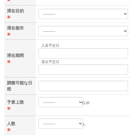
滞在目的
※
滞在都市
※
入居予定日
滞在期間
※
退去予定日
調整可能な日
程
予算上限
EUR
※
人数
人
※