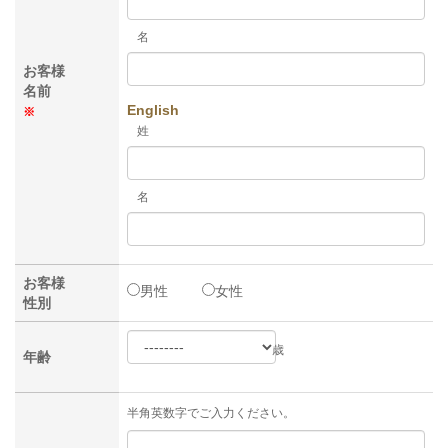
名
お客様
名前
English
※
姓
名
お客様
男性
女性
性別
歳
年齢
半角英数字でご入力ください。