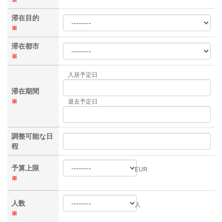
滞在目的
※
滞在都市
※
入居予定日
滞在期間
※
退去予定日
調整可能な日
程
予算上限
EUR
※
人数
人
※