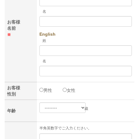
名
お客様
名前
English
※
姓
名
お客様
男性
女性
性別
歳
年齢
半角英数字でご入力ください。