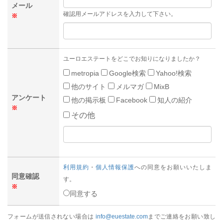
メール
確認用メールアドレスを入力して下さい。
※
ユーロエステートをどこでお知りになりましたか？
metropia
Google検索
Yahoo!検索
他のサイト
メルマガ
MixB
アンケート
他の掲示板
Facebook
知人の紹介
※
その他
利用規約
・
個人情報保護
への同意をお願いいたしま
同意確認
す。
※
同意する
フォームが送信されない場合は
info@euestate.com
までご連絡をお願い致し