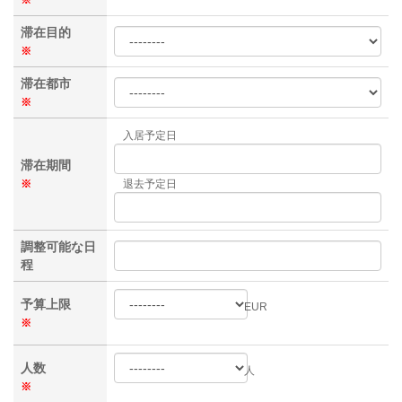
滞在目的
※
滞在都市
※
入居予定日
滞在期間
※
退去予定日
調整可能な日
程
予算上限
EUR
※
人数
人
※