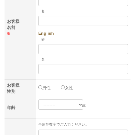
名
お客様
名前
English
※
姓
名
お客様
男性
女性
性別
歳
年齢
半角英数字でご入力ください。