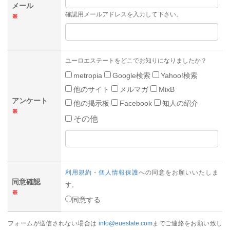
メール
確認用メールアドレスを入力して下さい。
※
ユーロエステートをどこでお知りになりましたか？
metropia
Google検索
Yahoo!検索
他のサイト
メルマガ
MixB
アンケート
他の掲示板
Facebook
知人の紹介
※
その他
利用規約
・
個人情報保護
への同意をお願いいたしま
同意確認
す。
※
同意する
フォームが送信されない場合は
info@euestate.com
までご連絡をお願い致し