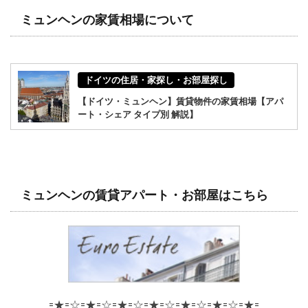
ミュンヘンの家賃相場について
ドイツの住居・家探し・お部屋探し
【ドイツ・ミュンヘン】賃貸物件の家賃相場【アパ
ート・シェア タイプ別 解説】
ミュンヘンの賃貸アパート・お部屋はこちら
=★=☆=★=☆=★=☆=★=☆=★=☆=★=☆=★=