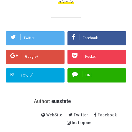
ュンヘン
Twitter
Facebook
Google+
Pocket
B!
はてブ
LINE
Author:
euestate
WebSite
Twitter
Facebook
Instagram