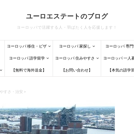
ユーロエステートのブログ
ヨーロッパで活躍する人・羽ばたく人を応援します！
ヨーロッパ 移住・ビザ
ヨーロッパ 家探し
ヨーロッパ 専門
ヨーロッパ 語学留学
ヨーロッパ 住みやすさ
ヨーロッパ 一人
【無料で海外送金】
【お問い合わせ】
【本気の語学
やすさ・治安
>