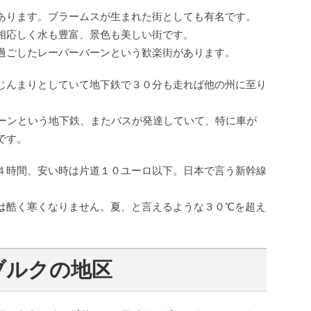
あります。ブラームスが生まれた街としても有名です。
相応しく水も豊富、景色も美しい街です。
過ごしたレーパーバーンという歓楽街があります。
じんまりとしていて地下鉄で３０分も走れば他の州に至り
バーンという地下鉄、またバスが発達していて、特に車が
です。
４時間、安い時は片道１０ユーロ以下。日本で言う新幹線
は酷く寒くなりません。夏、と言えるような３０℃を超え
ブルクの地区