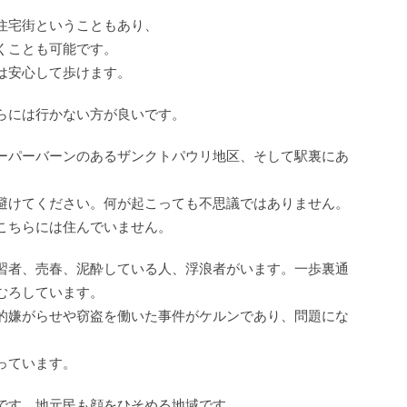
住宅街ということもあり、
くことも可能です。
は安心して歩けます。
らには行かない方が良いです。
ーパーバーンのあるザンクトパウリ地区、そして駅裏にあ
避けてください。何が起こっても不思議ではありません。
こちらには住んでいません。
習者、売春、泥酔している人、浮浪者がいます。一歩裏通
むろしています。
的嫌がらせや窃盗を働いた事件がケルンであり、問題にな
っています。
です。地元民も顔をひそめる地域です。