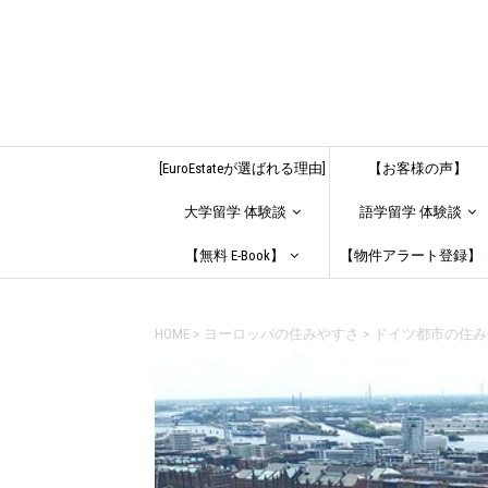
[EuroEstateが選ばれる理由]
【お客様の声】
大学留学 体験談
語学留学 体験談
【無料 E-Book】
【物件アラート登録】
HOME
>
ヨーロッパの住みやすさ
>
ドイツ都市の住み