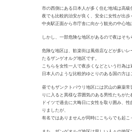
市の西側にある日本人が多く住む地域は高級
夜でも比較的治安が良く、安全に女性が出歩
中央駅正面から市庁舎に向かう観光の中心地
しかし、一部危険な地区があるので夜はそち
危険な地区は、歓楽街は風俗店などが多いレ
たるザンゲオルグ地区です。
こちらを女性一人で夜歩くなどという行為は
日本人のような比較的ゆとりのある国の方は
昼でもザンクトパウリ地区には沢山の麻薬常
りに入ると異様な雰囲気のある男性たちがた
ドイツで過去に大晦日に女性を取り囲み、性
りましたが、
有名ではありませんが同時にこちらでも起こ
また、ザンゲオルグ地区は貧しい人々の地区