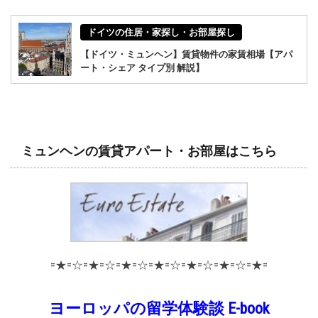
ドイツの住居・家探し・お部屋探し
【ドイツ・ミュンヘン】賃貸物件の家賃相場【アパ
ート・シェア タイプ別 解説】
ミュンヘンの賃貸アパート・お部屋はこちら
=★=☆=★=☆=★=☆=★=☆=★=☆=★=☆=★=
ヨーロッパの留学体験談 E-book