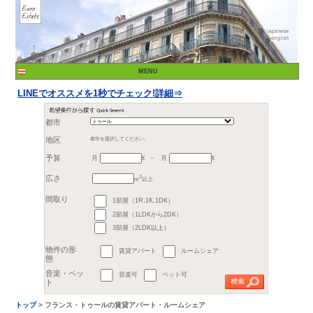
LINEでオススメを1秒でチェック!詳細⇒
都市
月
月
地区
都市を選択してください。
€
予算
～
2
m
以上
1部屋（1R,1K,1DK）
広さ
2部屋（1LDKから2DK）