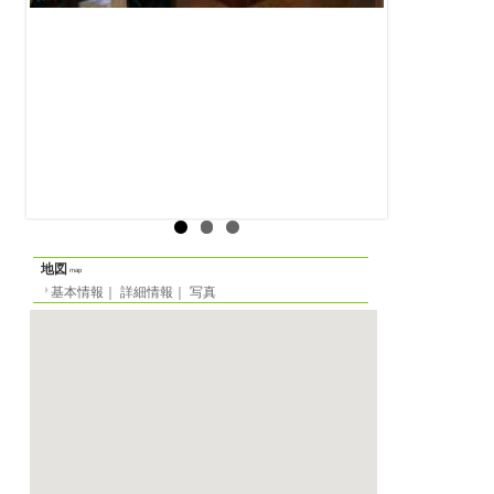
地区
パリ
9区
所在地
パリのルームシェ
rue Lamartine
⇒パリのルームシ
最寄り駅
（M7） Cadet 駅より
ルームシェア
物件の形態
⇒パリのアパート
定員
2名（残1名）
を解説
間取り
2LDK
⇒フランス・パリ
面積
部屋-m²／全体9m²
階数
1階（ヨーロッパ式）
家賃
月
600 EUR
／週
150 EU