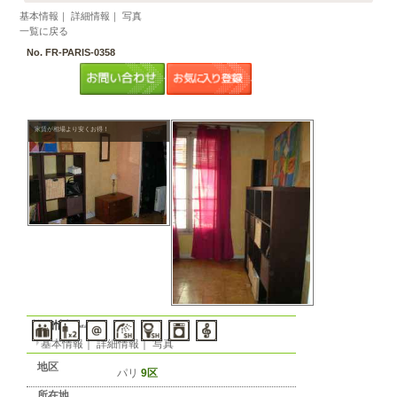
物件の形
態
音楽・ペッ
ト
パリのお部屋： 9区 月
600 EUR
／週
150 EU
洗濯機あり!