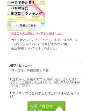
音楽可、女性のみ
ルームメイト
-
特徴
エレベーターなし。女
います。
気軽なご質問↓
写真
photo
基本情報
｜
詳細情報
｜
写真