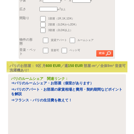
地区
1区
2区
3
6区
7区
8
11区
12区
16区
17区
Hauts-de-Seine (92)
月
月
Val-de-Marne (94)
Sei
Yvelines (78)
Essonn
€
すべて
1部屋（1R,1K,1DK）
2
m
以上
2部屋（1LDKから2DK）
予算
～
3部屋（2LDK以上）
広さ
賃貸アパート
ルームシェア
間取り
音楽可
ペット可