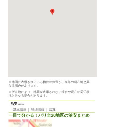
光熱費等
月
0 EUR
／週
0 EUR
敷金
月貸の場合
0 EUR
-
賃貸期間
最短1ヶ月
契約期間
必要書類
パスポート
アロカシオン
不可
基本情報
｜
詳細情報
設備
インターネット、シャ
一覧に戻る
有）、トイレ（共有）
備品
家具、洗濯機
条件