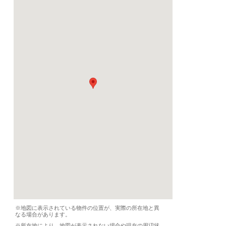
契約期間
必要書類
要問合せ
設備
シャワー（共有）、ト
備品
家具、テレビ
条件
音楽可、ピアノ可
ルームメイト
-
特徴
-
気軽なご質問↓
写真
photo
基本情報
｜
詳細情報
｜
写真