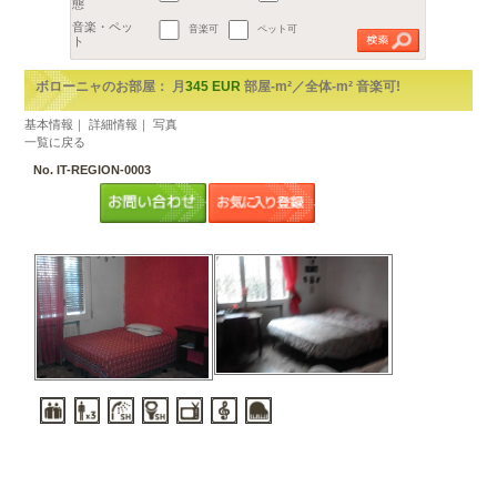
地区
€
都市を選択してください。
2
予算
1部屋（1R,1K,1DK）
～
m
以上
2部屋（1LDKから2DK）
広さ
3部屋（2LDK以上）
間取り
賃貸アパート
ルームシェア
音楽可
ペット可
物件の形
態
音楽・ペッ
ト
ボローニャのお部屋： 月
345 EUR
部屋-m²／