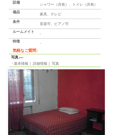
詳細情報
detail info
基本情報
｜
詳細情報
｜
写真
地区
ボローニャ
所在地
Via Luigi Vestri
最寄り駅
-