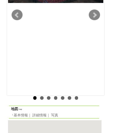
ルームシェア
物件の形態
基本情報
｜
詳細情報
定員
3名（残1名）
一覧に戻る
間取り
-
面積
部屋-m²／全体-m²
階数
0階（ヨーロッパ式）
家賃
月
345 EUR
光熱費等
-
敷金
要問い合わせ
2023/06/01 から
賃貸期間
最短（応相談）